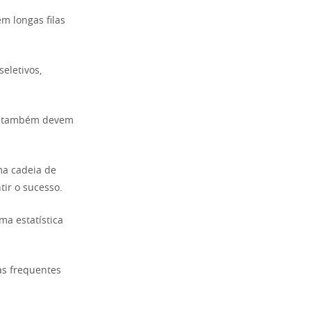
m longas filas
eletivos,
que também devem
ma cadeia de
ir o sucesso.
ma estatística
as frequentes