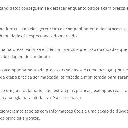
candidatos conseguem se destacar enquanto outros ficam presos e
 na forma como eles gerenciam o acompanhamento dos processos s
habilidades às expectativas do mercado.
r sua natureza, valoriza eficiência, prazos e precisão qualidades 
na abordagem do candidato.
 o acompanhamento de processos seletivos é como navegar por u
da etapa precisa ser mapeada, otimizada e monitorada para garant
ece um guia detalhado, com estratégias práticas, exemplos reais, u
a analogia para ajudar você a se destacar.
esentaremos tabelas com informações úteis e uma seção de dúvid
os principais pontos.