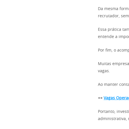
Da mesma forma,
recrutador, sem
Essa prática t
entende a impor
Por fim, o acom
Muitas empresas
vagas.
Ao manter conta
++
Vagas Operac
Portanto, inves
administrativa