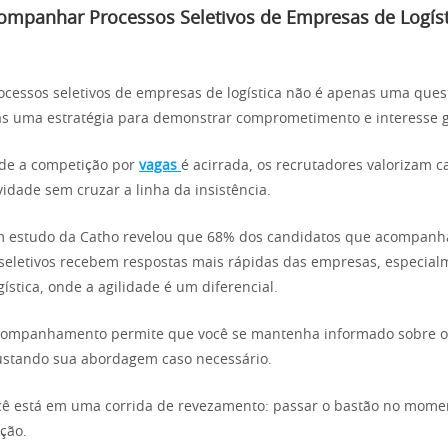
ompanhar Processos Seletivos de Empresas de Logíst
essos seletivos de empresas de logística não é apenas uma ques
as uma estratégia para demonstrar comprometimento e interesse 
de a competição por
vagas
é acirrada, os recrutadores valorizam 
idade sem cruzar a linha da insistência.
m estudo da Catho revelou que 68% dos candidatos que acompan
seletivos recebem respostas mais rápidas das empresas, especia
ística, onde a agilidade é um diferencial.
acompanhamento permite que você se mantenha informado sobre o 
ustando sua abordagem caso necessário.
ê está em uma corrida de revezamento: passar o bastão no momen
ção.