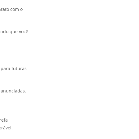
ntato com o
ando que você
.
 para futuras
 anunciadas.
refa
rável.