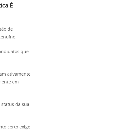
ica É
tão de
genuíno.
candidatos que
ham ativamente
lmente em
status da sua
to certo exige