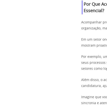
Por Que Ac
Essencial?
Acompanhar proc
organização, m
Em um setor on
mostram proativ
Por exemplo, u
seus processos 
setores como log
Além disso, o 
candidatura, aj
Imagine que voc
sincronia e aten