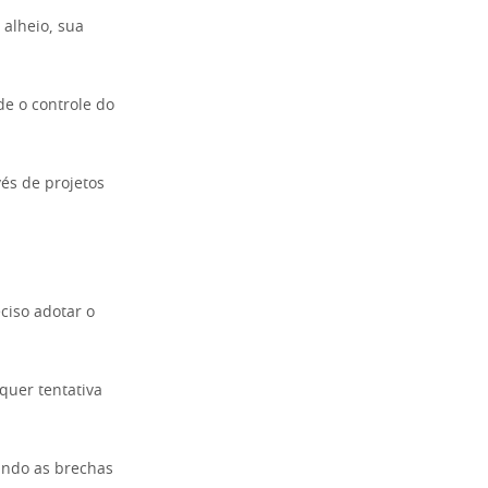
 alheio, sua
de o controle do
vés de projetos
ciso adotar o
lquer tentativa
ando as brechas