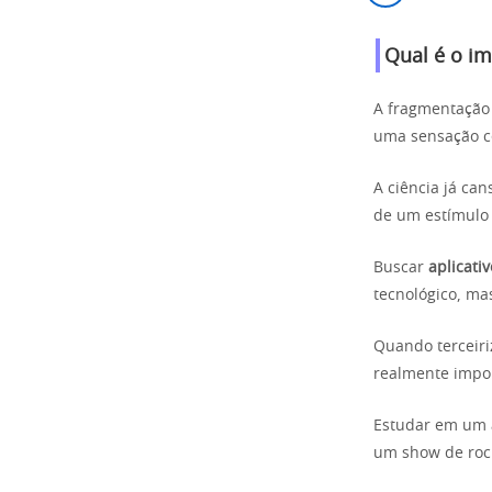
Qual é o im
A fragmentação 
uma sensação c
A ciência já ca
de um estímulo 
Buscar
aplicati
tecnológico, mas
Quando terceiri
realmente impor
Estudar em um a
um show de roc