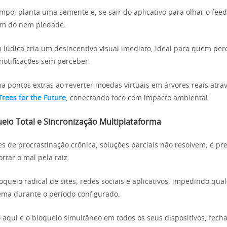
mpo, planta uma semente e, se sair do aplicativo para olhar o feed
em dó nem piedade.
lúdica cria um desincentivo visual imediato, ideal para quem per
otificações sem perceber.
ha pontos extras ao reverter moedas virtuais em árvores reais atra
Trees for the Future
, conectando foco com impacto ambiental.
eio Total e Sincronização Multiplataforma
es de procrastinação crônica, soluções parciais não resolvem; é pre
rtar o mal pela raiz.
oqueio radical de sites, redes sociais e aplicativos, impedindo qua
tema durante o período configurado.
 aqui é o bloqueio simultâneo em todos os seus dispositivos, fech