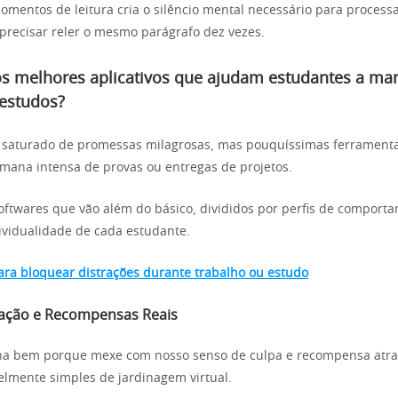
omentos de leitura cria o silêncio mental necessário para process
recisar reler o mesmo parágrafo dez vezes.
os melhores aplicativos que ajudam estudantes a man
 estudos?
 saturado de promessas milagrosas, mas pouquíssimas ferramenta
mana intensa de provas ou entregas de projetos.
ftwares que vão além do básico, divididos por perfis de comport
ividualidade de cada estudante.
para bloquear distrações durante trabalho ou estudo
cação e Recompensas Reais
ona bem porque mexe com nosso senso de culpa e recompensa atr
elmente simples de jardinagem virtual.