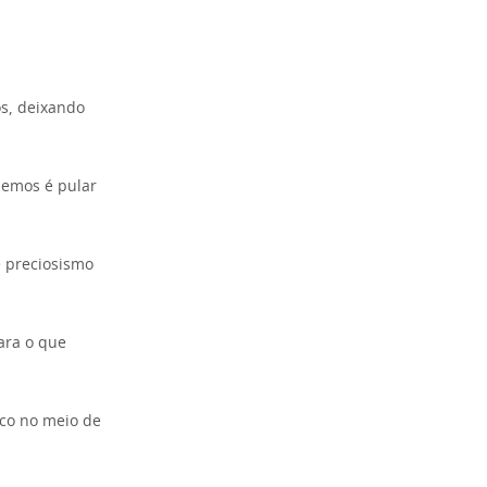
os, deixando
zemos é pular
 preciosismo
ara o que
ico no meio de