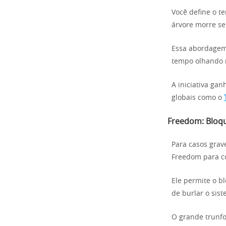
Você define o te
árvore morre s
Essa abordagem 
tempo olhando n
A iniciativa gan
globais como o
Freedom: Bloqu
Para casos grav
Freedom para co
Ele permite o bl
de burlar o sis
O grande trunfo