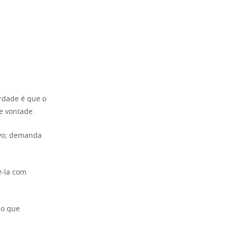
erdade é que o
e vontade.
ovo; demanda
ê-la com
 o que