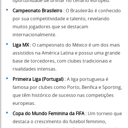
oportunidade de brilhar no cenário europeu.
Campeonato Brasileiro
: O Brasileirão é conhecido
por sua competitividade e talento, revelando
muitos jogadores que se destacam
internacionalmente.
Liga MX
: O campeonato do México é um dos mais
assistidos na América Latina e possui uma grande
base de torcedores, com clubes tradicionais e
rivalidades intensas.
Primeira Liga (Portugal)
: A liga portuguesa é
famosa por clubes como Porto, Benfica e Sporting,
que têm histórico de sucesso nas competições
europeias.
Copa do Mundo Feminina da FIFA
: Um torneio que
destaca o crescimento do futebol feminino,