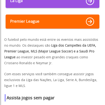
La Liga
Premier League
O futebol pelo mundo está entre os eventos mais assistidos
no mundo. Os destaques são
Liga dos Campeões da UEFA,
Premier League, MLS (Major League Soccer) e a
Saudi Pro
League
ao investir pesado em grandes craques como
Cristiano Ronaldo e Neymar Jr.
Com esses serviços você também consegue assistir jogos
exclusivos da LIga das Nações, La Liga, Serie A, Bundesliga,
ligue 1 e MLS.
Assista jogos sem pagar