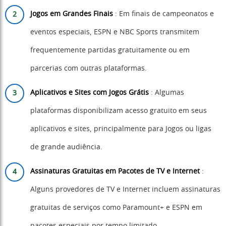
Jogos em Grandes Finais
: Em finais de campeonatos e
eventos especiais, ESPN e NBC Sports transmitem
frequentemente partidas gratuitamente ou em
parcerias com outras plataformas.
Aplicativos e Sites com Jogos Grátis
: Algumas
plataformas disponibilizam acesso gratuito em seus
aplicativos e sites, principalmente para Jogos ou ligas
de grande audiência.
Assinaturas Gratuitas em Pacotes de TV e Internet
:
Alguns provedores de TV e Internet incluem assinaturas
gratuitas de serviços como Paramount+ e ESPN em