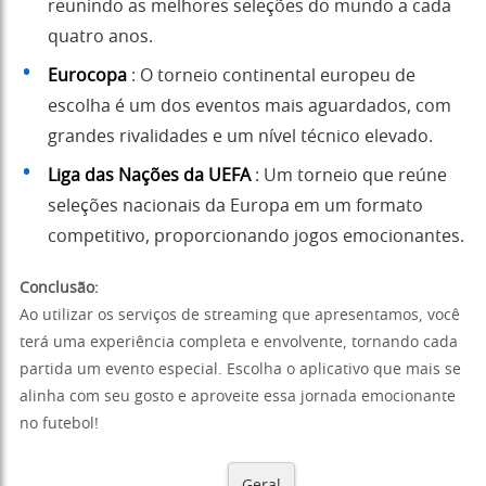
reunindo as melhores seleções do mundo a cada
quatro anos.
Eurocopa
: O torneio continental europeu de
escolha é um dos eventos mais aguardados, com
grandes rivalidades e um nível técnico elevado.
Liga das Nações da UEFA
: Um torneio que reúne
seleções nacionais da Europa em um formato
competitivo, proporcionando jogos emocionantes.
Conclusão:
Ao utilizar os serviços de streaming que apresentamos, você
terá uma experiência completa e envolvente, tornando cada
partida um evento especial. Escolha o aplicativo que mais se
alinha com seu gosto e aproveite essa jornada emocionante
no futebol!
Geral