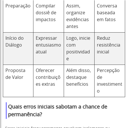
Preparação
Compilar
Assim,
Conversa
dossiê de
organize
baseada
impactos
evidências
em fatos
antes
Início do
Expressar
Logo, inicie
Reduz
Diálogo
entusiasmo
com
resistência
atual
positividad
inicial
e
Proposta
Oferecer
Além disso,
Percepção
de Valor
contribuiçõ
destaque
de
es extras
benefícios
investiment
o
Quais erros iniciais sabotam a chance de
permanência?