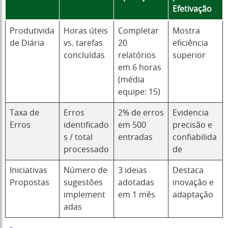
Efetivação
Produtivida
Horas úteis
Completar
Mostra
de Diária
vs. tarefas
20
eficiência
concluídas
relatórios
superior
em 6 horas
(média
equipe: 15)
Taxa de
Erros
2% de erros
Evidencia
Erros
identificado
em 500
precisão e
s / total
entradas
confiabilida
processado
de
Iniciativas
Número de
3 ideias
Destaca
Propostas
sugestões
adotadas
inovação e
implement
em 1 mês
adaptação
adas