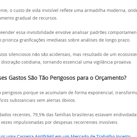
e, o custo de vida invisível reflete uma armadilha moderna, ond
amento gradual de recursos.
ender essa invisibilidade envolve analisar padrões comportament
prioriza gratificações imediatas sobre análises de longo prazo.
stos silenciosos não são acidentais, mas resultado de um ecossis
distração cotidiana, tornando essencial uma vigilância proativa.
ses Gastos São Tão Perigosos para o Orçamento?
ão perigosos porque se acumulam de forma exponencial, transfor
cits substanciais sem alertas óbvios.
ados recentes, 79,5% das famílias brasileiras estavam endividad
 vezes impulsionadas por despesas recorrentes invisíveis.