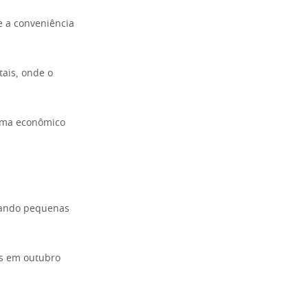
e a conveniência
ais, onde o
tema econômico
mando pequenas
as em outubro