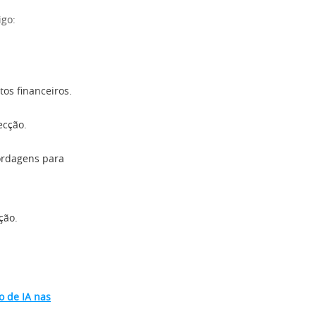
igo:
tos financeiros.
ecção.
rdagens para
ção.
 de IA nas