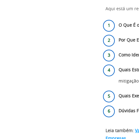
Aqui está um re
O Que É o
Por Que E
Como Iden
Quais Estr
mitigação
Quais Ex
Dúvidas 
Leia também:
V
Empresas