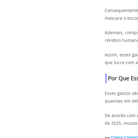
Consequentement
mascara o esco
Ademais, compre
cérebro humano 
Assim, esses ga
que lucra com a 
Por Que Es
Esses gastos s
quantias em défi
De acordo com d
de 2025, muitas