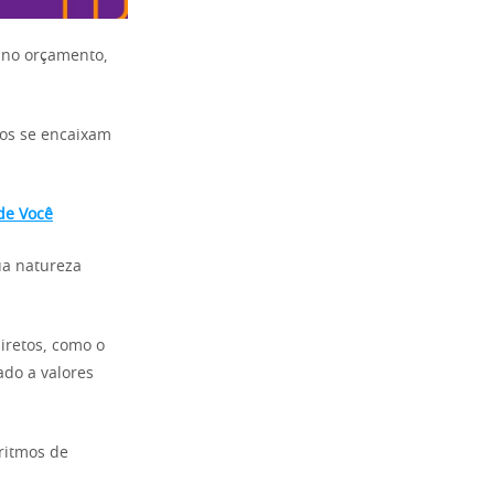
 no orçamento,
dos se encaixam
de Você
ua natureza
iretos, como o
ado a valores
ritmos de