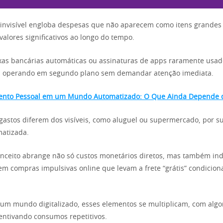
 invisível engloba despesas que não aparecem como itens grandes
lores significativos ao longo do tempo.
xas bancárias automáticas ou assinaturas de apps raramente usa
a, operando em segundo plano sem demandar atenção imediata.
nto Pessoal em um Mundo Automatizado: O Que Ainda Depende 
 gastos diferem dos visíveis, como aluguel ou supermercado, por s
matizada.
onceito abrange não só custos monetários diretos, mas também ind
m compras impulsivas online que levam a frete “grátis” condicion
um mundo digitalizado, esses elementos se multiplicam, com algo
entivando consumos repetitivos.