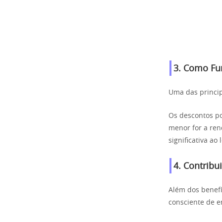
3. Como Fu
Uma das princip
Os descontos p
menor for a ren
significativa ao
4. Contribu
Além dos benefí
consciente de e