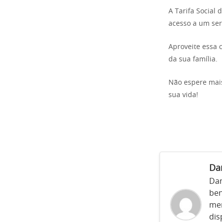
A Tarifa Social
acesso a um serv
Aproveite essa 
da sua família.
Não espere mais
sua vida!
Da
Dan
ben
mer
dis