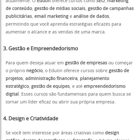
atualmente. O
Edutin
oferece cursos como
SEO
,
marketing
de conteúdo
,
gestão de mídias sociais
,
gestão de campanhas
publicitárias
,
email marketing
e
análise de dados
,
permitindo que você aprenda estratégias eficazes para
aumentar o alcance e as vendas de uma marca.
3. Gestão e Empreendedorismo
Para quem deseja atuar em
gestão de empresas
ou começar
o próprio
negócio
, o Edutin oferece cursos sobre
gestão de
projetos
,
administração financeira
,
planejamento
estratégico
,
gestão de equipes
, e até
empreendedorismo
digital
. Esses cursos são fundamentais para quem busca se
tornar um líder eficaz ou abrir sua própria empresa.
4. Design e Criatividade
Se você tem interesse por áreas criativas como
design