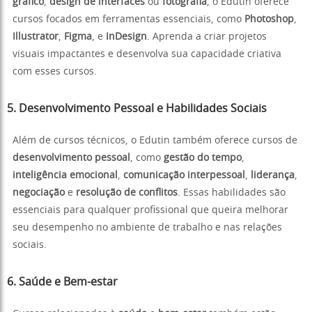
gráfico
,
design de interfaces
ou
fotografia
, o Edutin oferece
cursos focados em ferramentas essenciais, como
Photoshop
,
Illustrator
,
Figma
, e
InDesign
. Aprenda a criar projetos
visuais impactantes e desenvolva sua capacidade criativa
com esses cursos.
5. Desenvolvimento Pessoal e Habilidades Sociais
Além de cursos técnicos, o Edutin também oferece cursos de
desenvolvimento pessoal
, como
gestão do tempo
,
inteligência emocional
,
comunicação interpessoal
,
liderança
,
negociação
e
resolução de conflitos
. Essas habilidades são
essenciais para qualquer profissional que queira melhorar
seu desempenho no ambiente de trabalho e nas relações
sociais.
6. Saúde e Bem-estar