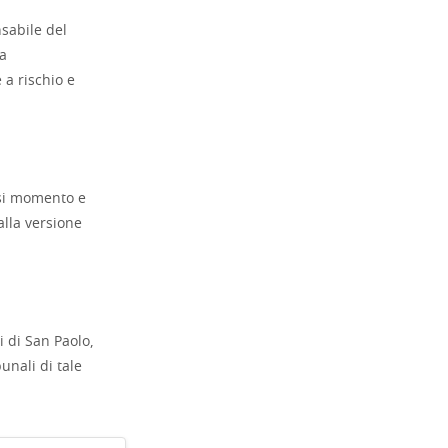
nsabile del
ca
è a rischio e
iasi momento e
alla versione
i di San Paolo,
unali di tale