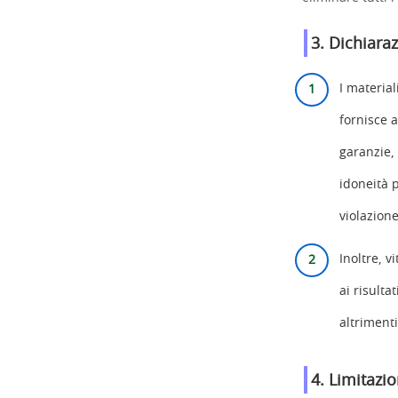
3. Dichiara
I material
fornisce a
garanzie, 
idoneità p
violazione 
Inoltre, v
ai risulta
altrimenti
4. Limitazio