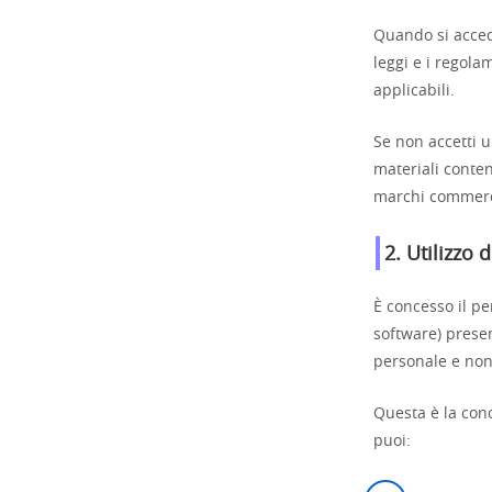
Quando si acced
leggi e i regolam
applicabili.
Se non accetti u
materiali conten
marchi commerc
2. Utilizzo 
È concesso il p
software) presen
personale e no
Questa è la conc
puoi: