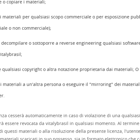
 o copiare i materiali;
e i materiali per qualsiasi scopo commerciale o per esposizione pub
ale o non commerciale);
i decompilare o sottoporre a reverse engineering qualsiasi softwar
italybrasil;
 qualsiasi copyright o altra notazione proprietaria dai materiali; O
 i materiali a un'altra persona o eseguire il "mirroring" dei material
er.
enza cesserà automaticamente in caso di violazione di una qualsias
trà essere revocata da vitalybrasil in qualsiasi momento. Al termine
di questi materiali o alla risoluzione della presente licenza, l'utent
i materiali scaricati in suo possesso, sia in formato elettronico che 