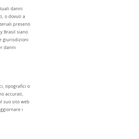
ntuali danni
i, o dovuti a
ateriali presenti
y Brasil siano
e giurisdizioni
er danni
i, tipografici o
no accurati,
ul suo sito web
aggiornare i