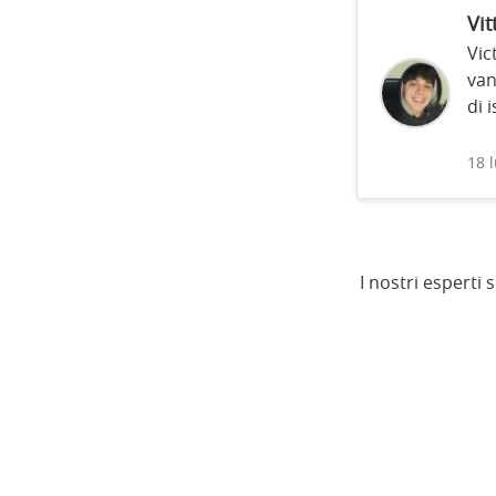
Vit
Vic
van
di 
18 
I nostri esperti