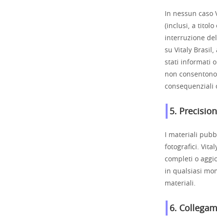
In nessun caso V
(inclusi, a titol
interruzione dell
su Vitaly Brasil
stati informati 
non consentono l
consequenziali o
5. Precision
I materiali pubbl
fotografici. Vit
completi o aggio
in qualsiasi mom
materiali.
6. Collegam