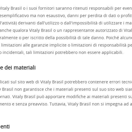
italy Brasil o i suoi fornitori saranno ritenuti responsabili per eve
o esemplificativo ma non esaustivo, danni per perdita di dati o profitt
'attività) derivanti dall'utilizzo o dall'impossibilità di utilizzare i m
, anche qualora Vitaly Brasil o un rappresentante autorizzato di Vital
oralmente o per iscritto della possibilità di tale danno. Poiché alcun
imitazioni alle garanzie implicite o limitazioni di responsabilità p
 incidentali, tali limitazioni potrebbero non essere applicabili.
e dei materiali
icati sul sito web di Vitaly Brasil potrebbero contenere errori tecnic
aly Brasil non garantisce che i materiali presenti sul suo sito web sia
rnati. Vitaly Brasil può apportare modifiche ai materiali presenti s
ento e senza preavviso. Tuttavia, Vitaly Brasil non si impegna ad 
enti