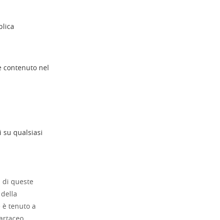
blica
e contenuto nel
i su qualsiasi
i di queste
 della
e è tenuto a
cartaceo.