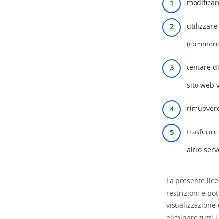
modificare
utilizzar
(commerci
tentare d
sito web v
rimuovere
trasferire
altro serv
La presente lic
restrizioni e po
visualizzazione 
eliminare tutti 