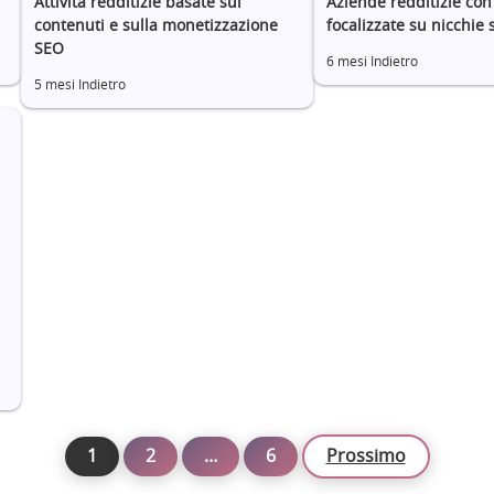
Attività redditizie basate sui
Aziende redditizie con
contenuti e sulla monetizzazione
focalizzate su nicchie 
SEO
6 mesi Indietro
5 mesi Indietro
1
2
…
6
Prossimo