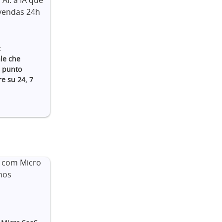
:
ale che
n punto
re su 24, 7