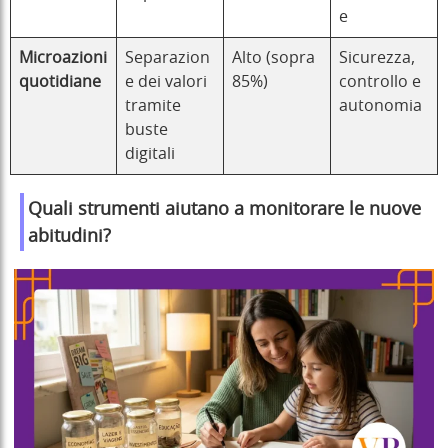
e
Microazioni
Separazion
Alto (sopra
Sicurezza,
quotidiane
e dei valori
85%)
controllo e
tramite
autonomia
buste
digitali
Quali strumenti aiutano a monitorare le nuove
abitudini?