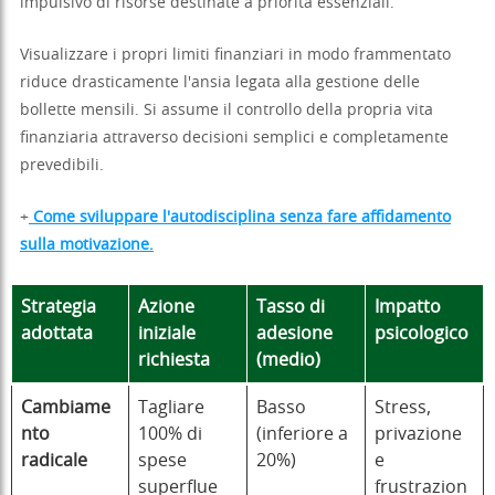
impulsivo di risorse destinate a priorità essenziali.
Visualizzare i propri limiti finanziari in modo frammentato
riduce drasticamente l'ansia legata alla gestione delle
bollette mensili. Si assume il controllo della propria vita
finanziaria attraverso decisioni semplici e completamente
prevedibili.
+
Come sviluppare l'autodisciplina senza fare affidamento
sulla motivazione.
Strategia
Azione
Tasso di
Impatto
adottata
iniziale
adesione
psicologico
richiesta
(medio)
Cambiame
Tagliare
Basso
Stress,
nto
100% di
(inferiore a
privazione
radicale
spese
20%)
e
superflue
frustrazion