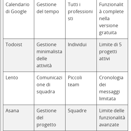
Calendario
Gestione
Tutti i
Funzionalit
di Google
del tempo
professioni
à complete
sti
nella
versione
gratuita
Todoist
Gestione
Individui
Limite di 5
minimalista
progetti
delle
attivi
attività
Lento
Comunicazi
Piccoli
Cronologia
one di
team
dei
squadra
messaggi
limitata
Asana
Gestione
Squadre
Limite delle
del
funzionalità
progetto
avanzate