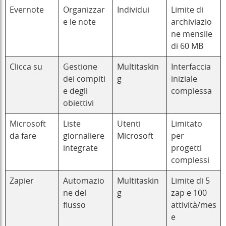
Evernote
Organizzar
Individui
Limite di
e le note
archiviazio
ne mensile
di 60 MB
Clicca su
Gestione
Multitaskin
Interfaccia
dei compiti
g
iniziale
e degli
complessa
obiettivi
Microsoft
Liste
Utenti
Limitato
da fare
giornaliere
Microsoft
per
integrate
progetti
complessi
Zapier
Automazio
Multitaskin
Limite di 5
ne del
g
zap e 100
flusso
attività/mes
e