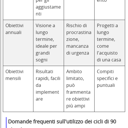
per gli
ento
aggiustame
nti
Obiettivi
Visione a
Rischio di
Progetti a
annuali
lungo
procrastina
lungo
termine,
zione,
termine,
ideale per
mancanza
come
grandi
di urgenza
l'acquisto
sogni
di una casa
Obiettivi
Risultati
Ambito
Compiti
mensili
rapidi, facili
limitato,
specifici e
da
può
puntuali
implement
frammenta
are
re obiettivi
più ampi
Domande frequenti sull'utilizzo dei cicli di 90