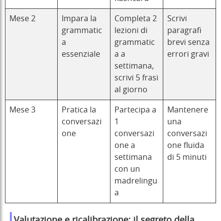
Mese 2
Impara la
Completa 2
Scrivi
grammatic
lezioni di
paragrafi
a
grammatic
brevi senza
essenziale
a a
errori gravi
settimana,
scrivi 5 frasi
al giorno
Mese 3
Pratica la
Partecipa a
Mantenere
conversazi
1
una
one
conversazi
conversazi
one a
one fluida
settimana
di 5 minuti
con un
madrelingu
a
Valutazione e ricalibrazione: il segreto della