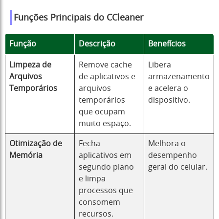
Funções Principais do CCleaner
Função
Descrição
Benefícios
Limpeza de
Remove cache
Libera
Arquivos
de aplicativos e
armazenamento
Temporários
arquivos
e acelera o
temporários
dispositivo.
que ocupam
muito espaço.
Otimização de
Fecha
Melhora o
Memória
aplicativos em
desempenho
segundo plano
geral do celular.
e limpa
processos que
consomem
recursos.