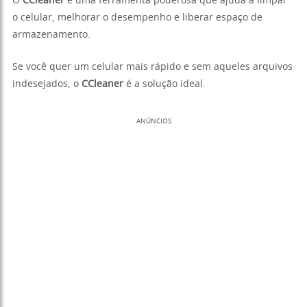
O
CCleaner
é uma ferramenta poderosa que ajuda a limpar
o celular, melhorar o desempenho e liberar espaço de
armazenamento.
Se você quer um celular mais rápido e sem aqueles arquivos
indesejados, o
CCleaner
é a solução ideal.
ANÚNCIOS