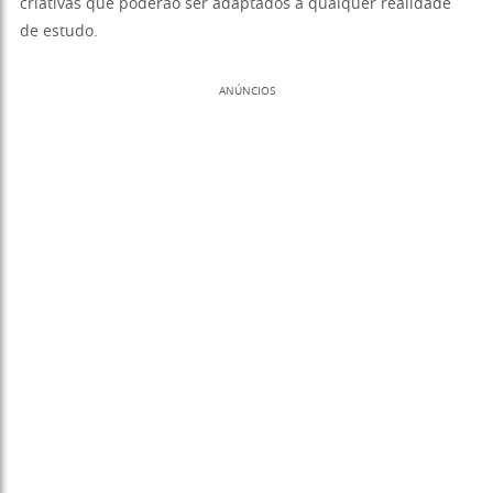
criativas que poderão ser adaptados a qualquer realidade
de estudo.
ANÚNCIOS