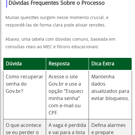
Dúvidas Frequentes Sobre o Processo
Muitas questões surgem nesse momento crucial, e
respondê-las de forma clara pode aliviar tensões.
Abaixo, uma tabela com dúvidas comuns, baseada em
consultas reais ao MEC e fóruns educacionais:
Dúvida
Resposta
Dica Extra
Como recuperar
Acesse o site
Mantenha
senha do
Gov.br e use a
dados
Gov.br?
opção “Esqueci
atualizados para
minha senha”
evitar bloqueios.
com e-mail ou
CPF.
O que acontece
A vaga é perdida
Defina alarmes
se eu perder o
e vai para a lista
e prepare