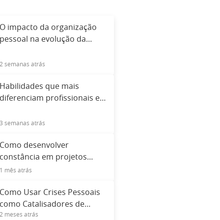
O impacto da organização
pessoal na evolução da
carreira
2 semanas atrás
Habilidades que mais
diferenciam profissionais em
processos seletivos
3 semanas atrás
Como desenvolver
constância em projetos
pessoais
1 mês atrás
Como Usar Crises Pessoais
como Catalisadores de
2 meses atrás
Desenvolvimento Real