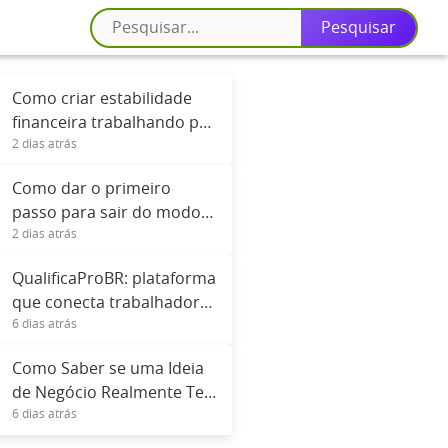
Como criar estabilidade
financeira trabalhando por
2 dias atrás
contrato ou freelancer
Como dar o primeiro
passo para sair do modo
2 dias atrás
automático
QualificaProBR: plataforma
que conecta trabalhadores
6 dias atrás
a cursos gratuitos
Como Saber se uma Ideia
de Negócio Realmente Tem
6 dias atrás
Potencial de Lucro