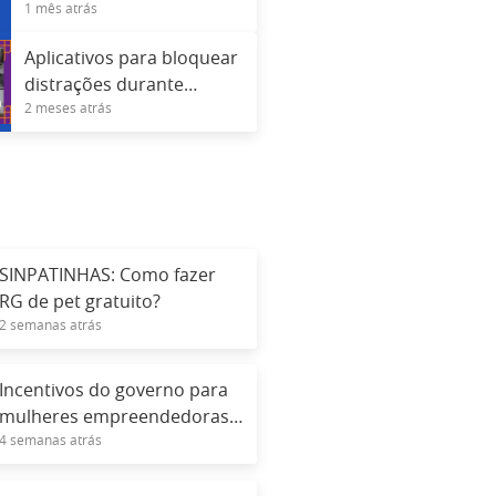
1 mês atrás
Aplicativos para bloquear
distrações durante
2 meses atrás
trabalho ou estudo
SINPATINHAS: Como fazer
RG de pet gratuito?
2 semanas atrás
Incentivos do governo para
mulheres empreendedoras
4 semanas atrás
em 2026