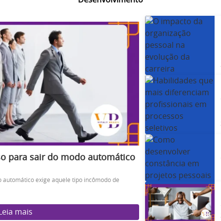
o para sair do modo automático
o automático exige aquele tipo incômodo de
Leia mais