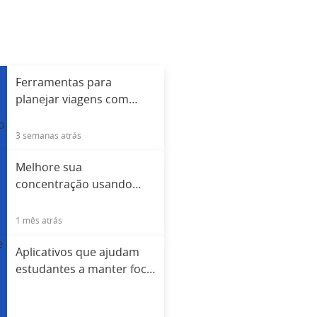
Ferramentas para
planejar viagens com
Aplicativos pouco
conhecidos
3 semanas atrás
Melhore sua
concentração usando
Aplicativos para foco
diário
1 mês atrás
Aplicativos que ajudam
estudantes a manter foco
durante os estudos