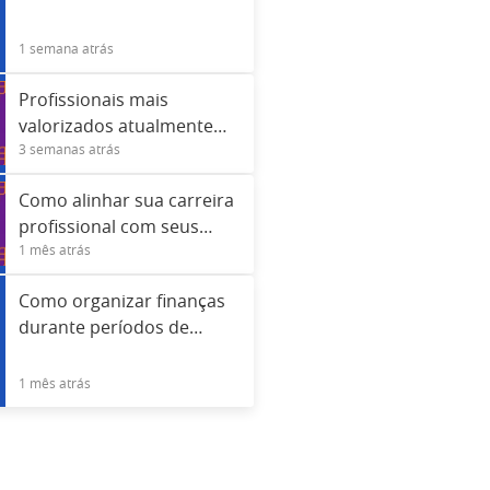
sustentável
1 semana atrás
Profissionais mais
valorizados atualmente
3 semanas atrás
fora da área de tecnologia
Como alinhar sua carreira
profissional com seus
1 mês atrás
valores pessoais
Como organizar finanças
durante períodos de
desemprego
1 mês atrás