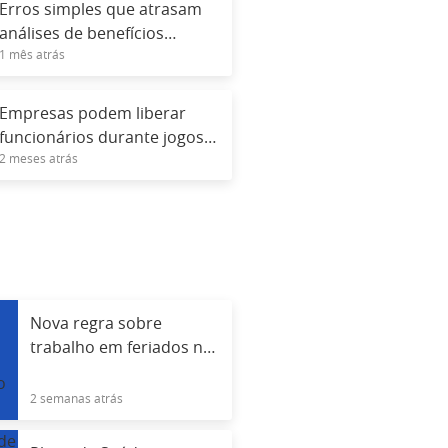
Erros simples que atrasam
análises de benefícios
1 mês atrás
governamentais
Empresas podem liberar
funcionários durante jogos
2 meses atrás
da Copa 2026?
Nova regra sobre
trabalho em feriados no
comércio; veja o que
muda
2 semanas atrás