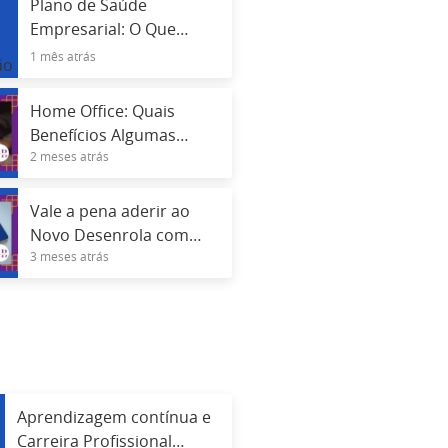
Plano de Saúde
Empresarial: O Que
Acontece Após a
1 mês atrás
Demissão
Home Office: Quais
Benefícios Algumas
2 meses atrás
Empresas Estão
Oferecendo Além do
Salário
Vale a pena aderir ao
Novo Desenrola com
3 meses atrás
uso do FGTS? Veja riscos
e vantagens
Aprendizagem contínua e
Carreira Profissional