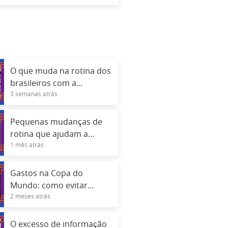
O que muda na rotina dos
brasileiros com a
3 semanas atrás
identidade digital
Pequenas mudanças de
rotina que ajudam a
1 mês atrás
reduzir o estresse diário
Gastos na Copa do
Mundo: como evitar
2 meses atrás
dívidas no cartão
O excesso de informação