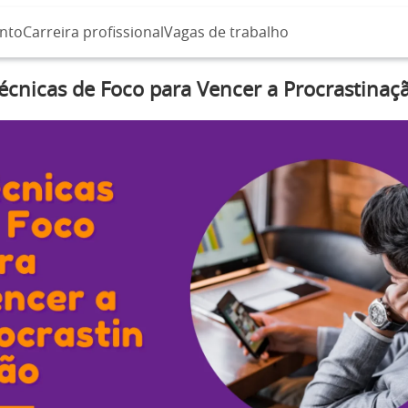
nto
Carreira profissional
Vagas de trabalho
écnicas de Foco para Vencer a Procrastinaç