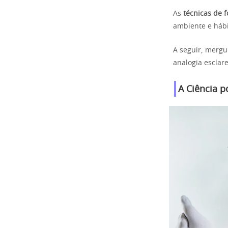
As
técnicas de f
ambiente e hábit
A seguir, mergu
analogia esclar
A Ciência p