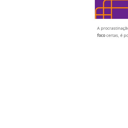
A procrastinaçã
foco
certas, é p