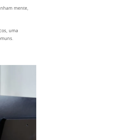
linham mente,
icos, uma
comuns.