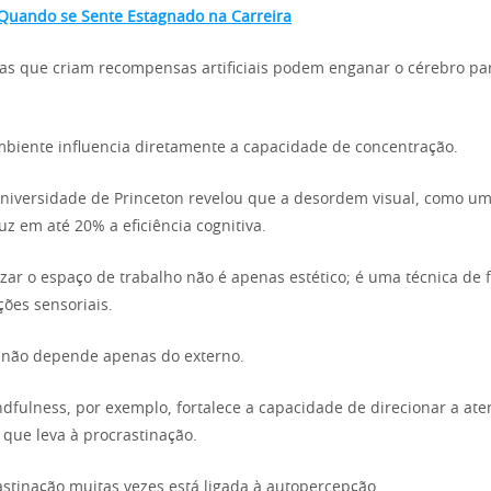
Quando se Sente Estagnado na Carreira
ias que criam recompensas artificiais podem enganar o cérebro para
mbiente influencia diretamente a capacidade de concentração.
niversidade de Princeton revelou que a desordem visual, como u
z em até 20% a eficiência cognitiva.
izar o espaço de trabalho não é apenas estético; é uma técnica de 
ções sensoriais.
 não depende apenas do externo.
ndfulness, por exemplo, fortalece a capacidade de direcionar a at
 que leva à procrastinação.
rastinação muitas vezes está ligada à autopercepção.