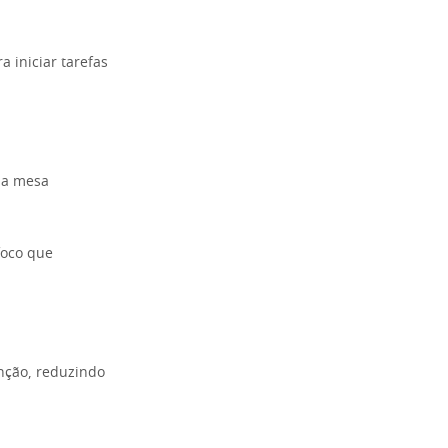
 iniciar tarefas
ma mesa
foco que
enção, reduzindo