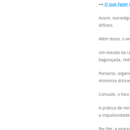
++
O que Fazer 
Assim, estratég
difíceis.
Além disso, o a
Um estudo da U
bagunçada, redu
Portanto, organ
minimiza distra
Contudo, o foco
A prática de mi
a impulsividade
Por fim, a proc