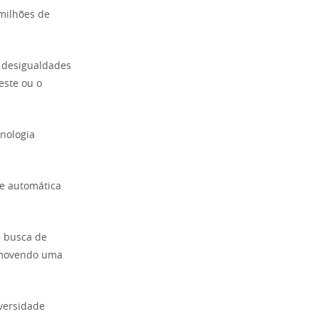
milhões de
r desigualdades
este ou o
cnologia
de automática
e busca de
omovendo uma
versidade