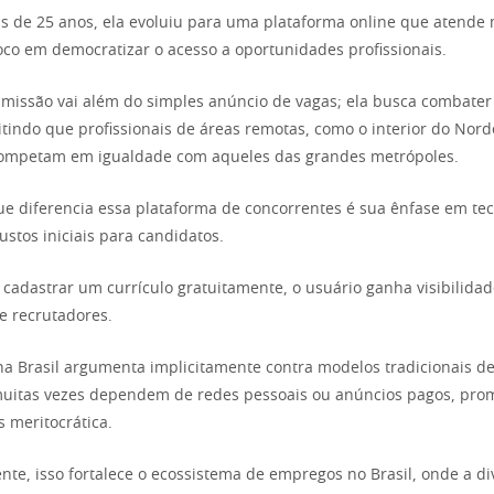
 de 25 anos, ela evoluiu para uma plataforma online que atende 
oco em democratizar o acesso a oportunidades profissionais.
 missão vai além do simples anúncio de vagas; ela busca combate
itindo que profissionais de áreas remotas, como o interior do Nord
competam em igualdade com aqueles das grandes metrópoles.
ue diferencia essa plataforma de concorrentes é sua ênfase em te
ustos iniciais para candidatos.
 cadastrar um currículo gratuitamente, o usuário ganha visibilida
e recrutadores.
ha Brasil argumenta implicitamente contra modelos tradicionais d
uitas vezes dependem de redes pessoais ou anúncios pagos, pr
 meritocrática.
e, isso fortalece o ecossistema de empregos no Brasil, onde a di