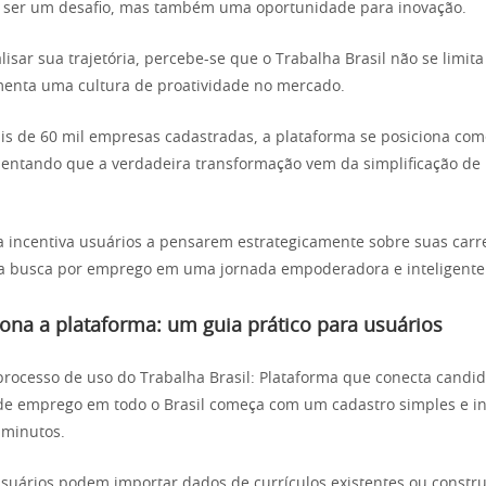
e ser um desafio, mas também uma oportunidade para inovação.
lisar sua trajetória, percebe-se que o Trabalha Brasil não se limita
menta uma cultura de proatividade no mercado.
is de 60 mil empresas cadastradas, a plataforma se posiciona co
entando que a verdadeira transformação vem da simplificação de
a incentiva usuários a pensarem estrategicamente sobre suas carre
a busca por emprego em uma jornada empoderadora e inteligente
na a plataforma: um guia prático para usuários
 processo de uso do Trabalha Brasil: Plataforma que conecta candid
e emprego em todo o Brasil começa com um cadastro simples e int
 minutos.
usuários podem importar dados de currículos existentes ou constr