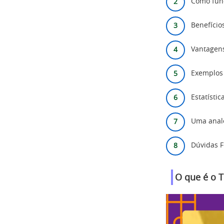
Como func
Benefício
Vantagens
Exemplos 
Estatísti
Uma analo
Dúvidas F
O que é o 