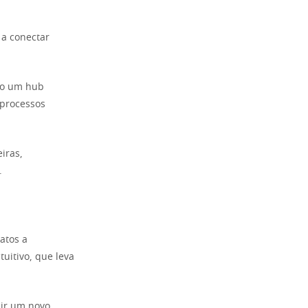
 a conectar
mo um hub
 processos
iras,
.
atos a
uitivo, que leva
uir um novo