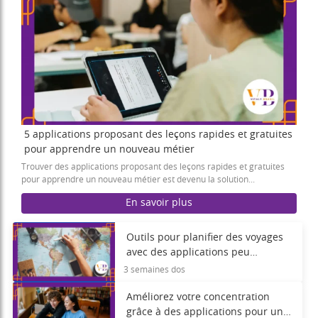
5 applications proposant des leçons rapides et gratuites
pour apprendre un nouveau métier
Trouver des applications proposant des leçons rapides et gratuites
pour apprendre un nouveau métier est devenu la solution...
En savoir plus
Outils pour planifier des voyages
avec des applications peu
connues
3 semaines dos
Améliorez votre concentration
grâce à des applications pour une