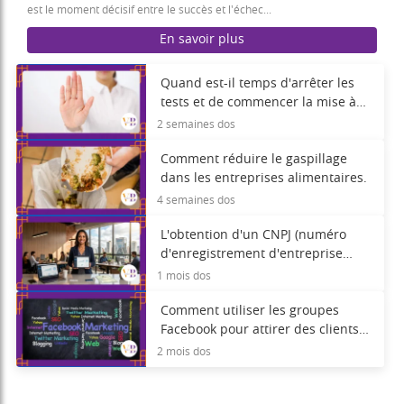
est le moment décisif entre le succès et l'échec...
En savoir plus
Quand est-il temps d'arrêter les
tests et de commencer la mise à
l'échelle ?
2 semaines dos
Comment réduire le gaspillage
dans les entreprises alimentaires.
4 semaines dos
L'obtention d'un CNPJ (numéro
d'enregistrement d'entreprise
brésilien) résout-elle quelque
1 mois dos
chose ? Quels changements
concrets observe-t-on ?
Comment utiliser les groupes
Facebook pour attirer des clients
locaux
2 mois dos