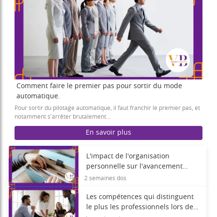
Comment faire le premier pas pour sortir du mode
automatique.
Pour sortir du pilotage automatique, il faut franchir le premier pas, et
notamment s'arrêter brutalement...
En savoir plus
L'impact de l'organisation
personnelle sur l'avancement
professionnel.
2 semaines dos
Les compétences qui distinguent
le plus les professionnels lors des