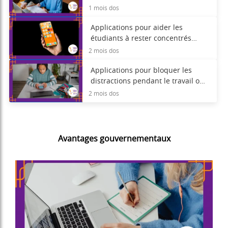
concentration quotidienne.
1 mois dos
Applications pour aider les
étudiants à rester concentrés
pendant leurs études.
2 mois dos
Applications pour bloquer les
distractions pendant le travail ou
les études.
2 mois dos
Avantages gouvernementaux