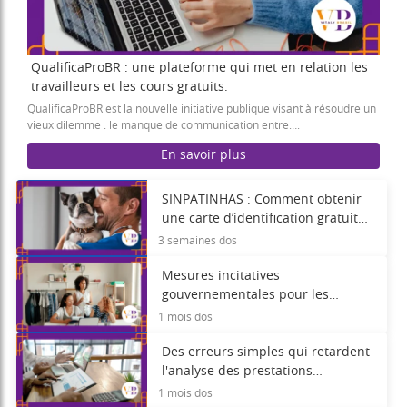
QualificaProBR : une plateforme qui met en relation les
travailleurs et les cours gratuits.
QualificaProBR est la nouvelle initiative publique visant à résoudre un
vieux dilemme : le manque de communication entre….
En savoir plus
SINPATINHAS : Comment obtenir
une carte d’identification gratuite
pour son animal de compagnie ?
3 semaines dos
Mesures incitatives
gouvernementales pour les
femmes entrepreneures en 2026
1 mois dos
Des erreurs simples qui retardent
l'analyse des prestations
gouvernementales.
1 mois dos