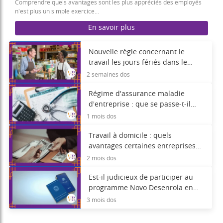
Comprendre quels avantages sont les plus appréciés des employés
n'est plus un simple exercice...
En savoir plus
Nouvelle règle concernant le
travail les jours fériés dans le
secteur du commerce de détail ;
2 semaines dos
découvrez les changements.
Régime d'assurance maladie
d'entreprise : que se passe-t-il
après la cessation d'emploi ?
1 mois dos
Travail à domicile : quels
avantages certaines entreprises
offrent-elles en plus du salaire ?
2 mois dos
Est-il judicieux de participer au
programme Novo Desenrola en
utilisant les fonds FGTS ?
3 mois dos
Découvrez les risques et les
avantages.