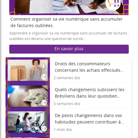
Comment organiser sa vie numérique sans accumuler
de factures oubliées.
Apprendre à organiser sa vie numérique sans accumuler de factures
oubliées est devenu une question de survie...
En savoir plus
Droits des consommateurs
concernant les achats effectués
via des applications.
2 semaines dos
Quels changements subissent les
Brésiliens dans leur quotidien
grâce à l'identité numérique ?
3 semaines dos
De petits changements dans vos
habitudes peuvent contribuer à
réduire le stress quotidien.
1 mois dos