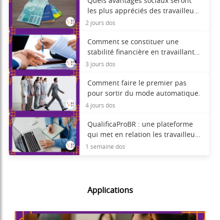
Quels avantages sociaux seront
les plus appréciés des travailleurs
en 2026 ?
2 jours dos
Comment se constituer une
stabilité financière en travaillant à
contrat ou en freelance.
3 jours dos
Comment faire le premier pas
pour sortir du mode automatique.
4 jours dos
QualificaProBR : une plateforme
qui met en relation les travailleurs
et les cours gratuits.
1 semaine dos
Applications