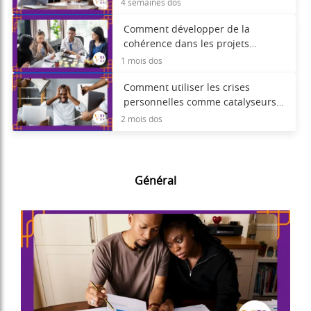
processus de sélection.
4 semaines dos
Comment développer de la
cohérence dans les projets
personnels
1 mois dos
Comment utiliser les crises
personnelles comme catalyseurs
d'un véritable développement
2 mois dos
Général