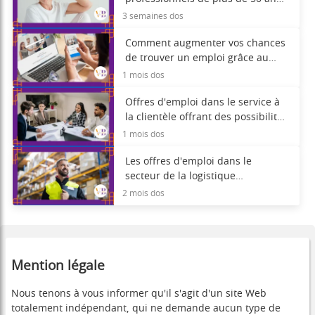
où sont les opportunités ?
3 semaines dos
Comment augmenter vos chances
de trouver un emploi grâce au
recrutement automatisé.
1 mois dos
Offres d'emploi dans le service à
la clientèle offrant des possibilités
d'évolution de carrière.
1 mois dos
Les offres d'emploi dans le
secteur de la logistique
continuent de croître : découvrez
2 mois dos
pourquoi.
Mention légale
Nous tenons à vous informer qu'il s'agit d'un site Web
totalement indépendant, qui ne demande aucun type de