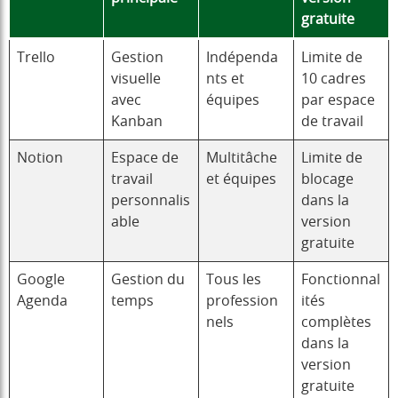
gratuite
Trello
Gestion
Indépenda
Limite de
visuelle
nts et
10 cadres
avec
équipes
par espace
Kanban
de travail
Notion
Espace de
Multitâche
Limite de
travail
et équipes
blocage
personnalis
dans la
able
version
gratuite
Google
Gestion du
Tous les
Fonctionnal
Agenda
temps
profession
ités
nels
complètes
dans la
version
gratuite