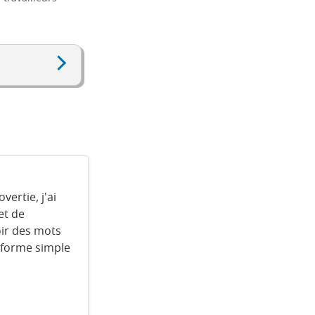
vertie, j'ai
et de
ir des mots
e forme simple