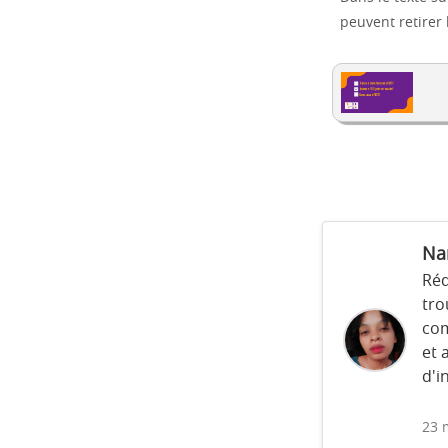
peuvent retirer 
Na
Réd
tro
com
et 
d'i
23 