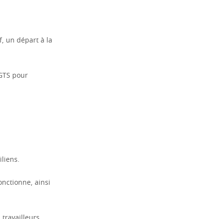
f, un départ à la
FGTS pour
iliens.
onctionne, ainsi
 travailleurs