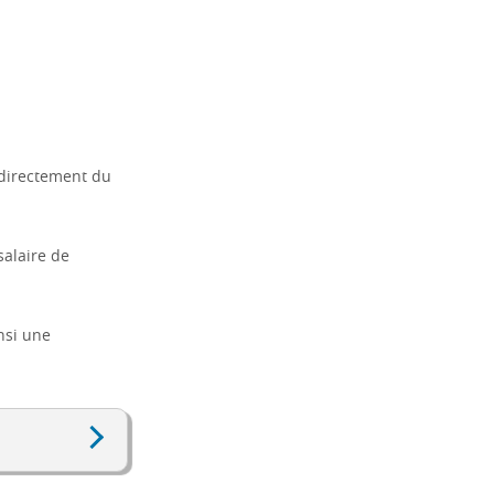
t directement du
alaire de
nsi une