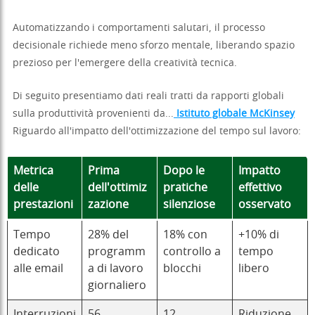
Automatizzando i comportamenti salutari, il processo
decisionale richiede meno sforzo mentale, liberando spazio
prezioso per l'emergere della creatività tecnica.
Di seguito presentiamo dati reali tratti da rapporti globali
sulla produttività provenienti da...
Istituto globale McKinsey
Riguardo all'impatto dell'ottimizzazione del tempo sul lavoro:
Metrica
Prima
Dopo le
Impatto
delle
dell'ottimiz
pratiche
effettivo
prestazioni
zazione
silenziose
osservato
Tempo
28% del
18% con
+10% di
dedicato
programm
controllo a
tempo
alle email
a di lavoro
blocchi
libero
giornaliero
Interruzioni
56
12
Riduzione