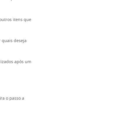
outros itens que
r quais deseja
ilizados após um
ira o passo a