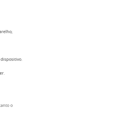
arelho;
dispositivo.
er.
tanto o