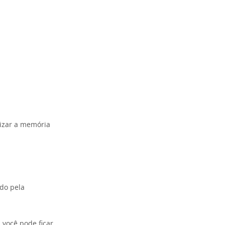
mizar a memória
ido pela
 você pode ficar