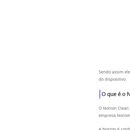
Sendo assim ele
do dispositivo.
O que é o 
O Norton Clean 
empresa Norton
A Norton é conh