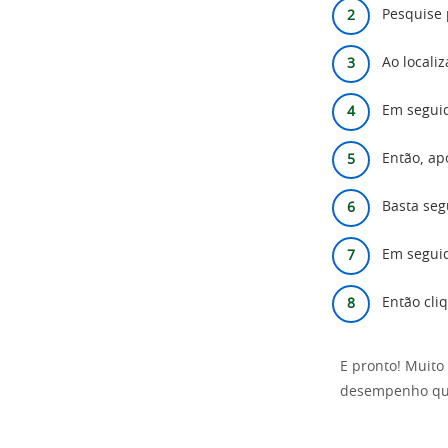
Pesquise 
Ao localiz
Em seguid
Então, ap
Basta segu
Em seguid
Então cli
E pronto! Muito 
desempenho qua