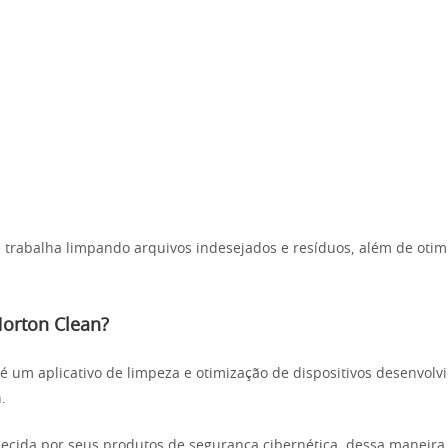
 trabalha limpando arquivos indesejados e resíduos, além de oti
Norton Clean?
é um aplicativo de limpeza e otimização de dispositivos desenvolv
.
ecida por seus produtos de segurança cibernética, dessa maneira,