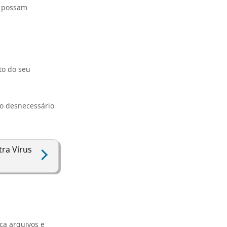
e possam
to do seu
ço desnecessário
ra Vírus
ca arquivos e